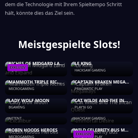
dem die Technologie mit Ihrem Spieltempo Schritt
hält, könnte dies das Ziel sein.
Meistgespielte Slots!
RICHES OF MIDGARD LAND AND EXPAND
LE KING
EXKLUSIV
NETENT
HACKSAW GAMING
MAMMOTH TRIPLE RICHES
CAPTAIN KRAKEN MEGAWAYS
MICROGAMING
PRAGMATIC PLAY
LADY WOLF MOON
СAT WILDE AND THE INCAN QUEST
BGAMING
PLAY'N GO
EXCALIBUR
IMMORTAL DESIRE
NETENT
HACKSAW GAMING
ROBIN HOODS HEROES
WILD CELEBRITY BUS MEGAWAYS
EXKLUSIV
MICROGAMING
PRAGMATIC PLAY