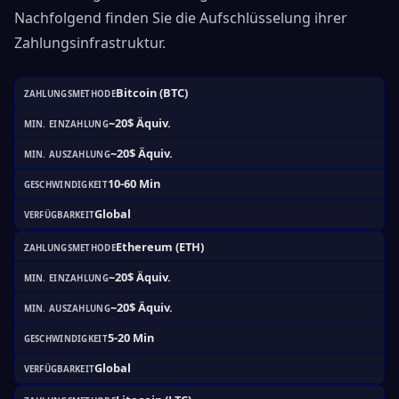
Nachfolgend finden Sie die Aufschlüsselung ihrer
Zahlungsinfrastruktur.
Bitcoin (BTC)
ZAHLUNGSMETHODE
~20$ Äquiv.
MIN. EINZAHLUNG
~20$ Äquiv.
MIN. AUSZAHLUNG
10-60 Min
GESCHWINDIGKEIT
Global
VERFÜGBARKEIT
Ethereum (ETH)
ZAHLUNGSMETHODE
~20$ Äquiv.
MIN. EINZAHLUNG
~20$ Äquiv.
MIN. AUSZAHLUNG
5-20 Min
GESCHWINDIGKEIT
Global
VERFÜGBARKEIT