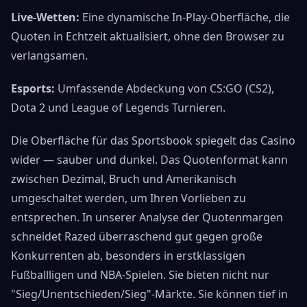
Live-Wetten:
Eine dynamische In-Play-Oberfläche, die
Quoten in Echtzeit aktualisiert, ohne den Browser zu
verlangsamen.
Esports:
Umfassende Abdeckung von CS:GO (CS2),
Dota 2 und League of Legends Turnieren.
Die Oberfläche für das Sportsbook spiegelt das Casino
wider — sauber und dunkel. Das Quotenformat kann
zwischen Dezimal, Bruch und Amerikanisch
umgeschaltet werden, um Ihren Vorlieben zu
entsprechen. In unserer Analyse der Quotenmargen
schneidet Razed überraschend gut gegen große
Konkurrenten ab, besonders in erstklassigen
Fußballligen und NBA-Spielen. Sie bieten nicht nur
"Sieg/Unentschieden/Sieg"-Märkte. Sie können tief in