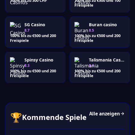
100% bis zu 300 CHF
100% bis zu €500 und 100
Freispiele
SG Casino
Buran casino
8.7
8.5
100% bis zu €500 und 200
100% bis zu €500 und 200
Freispiele
Freispiele
Spinsy Casino
Talismania Casino
8.3
8.1
100% bis zu €500 und 200
100% bis zu €500 und 200
Freispiele
Freispiele
Alle anzeigen
🏆
Kommende Spiele