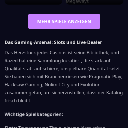
MEHR SPIELE ANZEIGEN
Das Gaming-Arsenal: Slots und Live-Dealer
Das Herzstück jedes Casinos ist seine Bibliothek, und
Razed hat eine Sammlung kuratiert, die stark auf
Qualität statt auf schiere, unspielbare Quantität setzt.
Sie haben sich mit Branchenriesen wie Pragmatic Play,
Hacksaw Gaming, Nolimit City und Evolution
zusammengetan, um sicherzustellen, dass der Katalog
frisch bleibt.
Wichtige Spielkategorien:
Slots:
Tausende von Titeln, die von klassischen